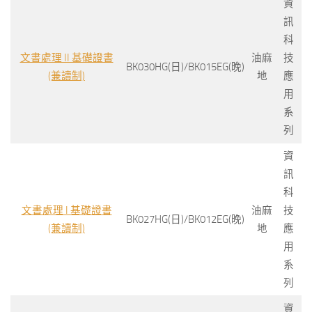
資
訊
科
文書處理 II 基礎證書
油麻
技
BK030HG(日)/BK015EG(晚)
(兼讀制)
地
應
用
系
列
資
訊
科
文書處理 I 基礎證書
油麻
技
BK027HG(日)/BK012EG(晚)
(兼讀制)
地
應
用
系
列
資