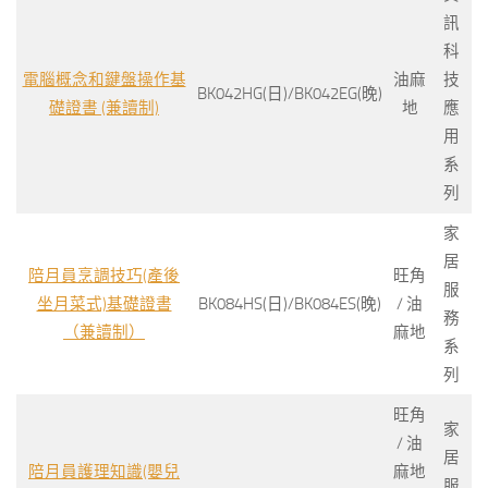
訊
科
電腦概念和鍵盤操作基
油麻
技
BK042HG(日)/BK042EG(晚)
礎證書 (兼讀制)
地
應
用
系
列
家
居
陪月員烹調技巧(產後
旺角
服
坐月菜式)基礎證書
BK084HS(日)/BK084ES(晚)
/ 油
務
（兼讀制）
麻地
系
列
旺角
家
/ 油
居
陪月員護理知識(嬰兒
麻地
服