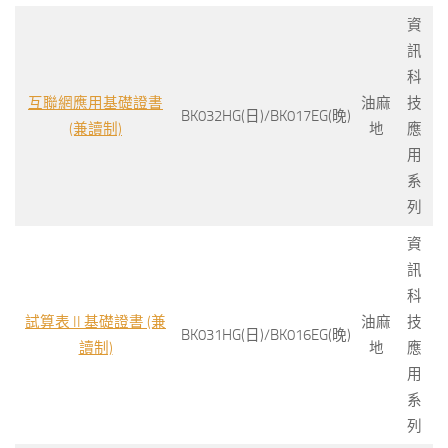
資
訊
科
互聯網應用基礎證書
油麻
技
BK032HG(日)/BK017EG(晚)
(兼讀制)
地
應
用
系
列
資
訊
科
試算表 II 基礎證書 (兼
油麻
技
BK031HG(日)/BK016EG(晚)
讀制)
地
應
用
系
列