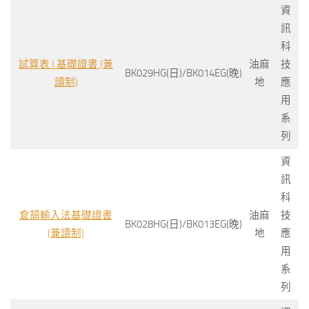
資
訊
科
試算表 I 基礎證書 (兼
油麻
技
BK029HG(日)/BK014EG(晚)
讀制)
地
應
用
系
列
資
訊
科
倉頡輸入法基礎證書
油麻
技
BK028HG(日)/BK013EG(晚)
(兼讀制)
地
應
用
系
列