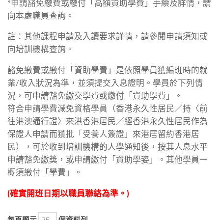
*申請豁免繳費或繳付「高額資助學費」手續及詳情，請
向本處職員查詢。
註：其他課程申請及入讀要求詳情，請參閱申請須知或
向培訓機構查詢。
豁免繳費或繳付「資助學費」是依照學員獲編班時的就
業/收入狀況為準，並須提交入息證明。學員於下列情
況，可申請豁免繳交學費或繳付「資助學費」。
符合申請學費減免資格學員（香港永久性居民／持〈前
往港澳通行證〉來港香港居民／經香港永久性居民作為
保證人申請而獲批「受養人簽證」來港居留約香港居
民），可於收到培訓機構的人學通知後，按其人息水平
申請豁免繳獎，或申請繳付「資助學姿」。其他學員一
概須繳付「學費」。
(確實開班日期以職員聯絡為準。)
每頁顯示
個資料列