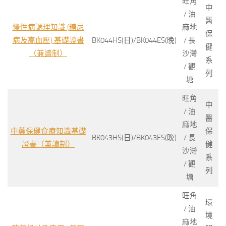
旺角
中
/ 油
醫
慢性病調理知識 (糖尿
麻地
保
病及高血壓) 基礎證書
BK044HS(日)/BK044ES(晚)
/ 長
健
（兼讀制）
沙灣
系
/ 觀
列
塘
旺角
中
/ 油
醫
麻地
中藥保健食療知識基礎
保
BK043HS(日)/BK043ES(晚)
/ 長
證書（兼讀制）
健
沙灣
系
/ 觀
列
塘
旺角
環
/ 油
境
麻地