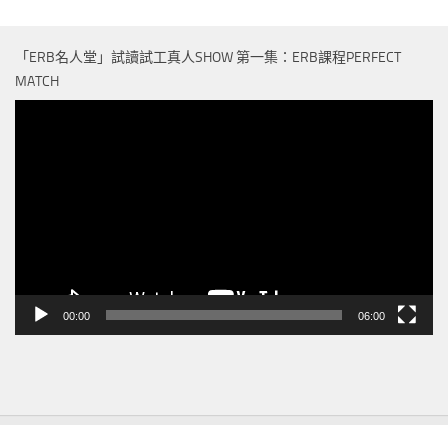
「ERB名人堂」試讀試工真人SHOW 第一集：ERB課程PERFECT
MATCH
視
訊
播
放
器
00:00
06:00