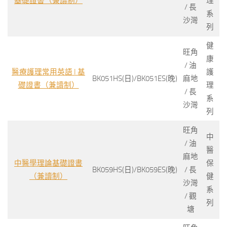
基礎證書（兼讀制）
理
/ 長
系
沙灣
列
健
旺角
康
/ 油
醫療護理常用英語 I 基
護
BK051HS(日)/BK051ES(晚)
麻地
礎證書（兼讀制）
理
/ 長
系
沙灣
列
旺角
中
/ 油
醫
麻地
中醫學理論基礎證書
保
BK059HS(日)/BK059ES(晚)
/ 長
（兼讀制）
健
沙灣
系
/ 觀
列
塘