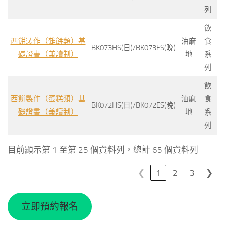
列
飲
西餅製作（雜餅類）基
油麻
食
BK073HS(日)/BK073ES(晚)
礎證書（兼讀制）
地
系
列
飲
西餅製作（蛋糕類）基
油麻
食
BK072HS(日)/BK072ES(晚)
礎證書（兼讀制）
地
系
列
目前顯示第 1 至第 25 個資料列，總計 65 個資料列
❮
1
2
3
❯
立即預約報名