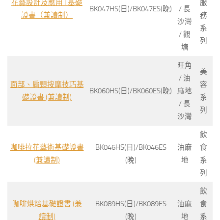
花藝設計及應用 I 基礎
服
BK047HS(日)/BK047ES(晚)
/ 長
證書（兼讀制）
務
沙灣
系
/ 觀
列
塘
旺角
美
/ 油
面部、肩頸按摩技巧基
容
BK060HS(日)/BK060ES(晚)
麻地
礎證書 (兼讀制)
系
/ 長
列
沙灣
飲
咖啡拉花藝術基礎證書
BK046HS(日)/BK046ES
油麻
食
(兼讀制)
(晚)
地
系
列
飲
咖啡烘焙基礎證書 (兼
BK089HS(日)/BK089ES
油麻
食
讀制)
(晚)
地
系