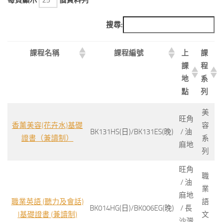
搜尋:
課程名稱
課程編號
上
課
課
程
地
系
點
列
美
旺角
香薰美容(花卉水)基礎
容
BK131HS(日)/BK131ES(晚)
/ 油
證書（兼讀制）
系
麻地
列
旺角
職
/ 油
業
麻地
職業英語 (聽力及會話)
語
BK014HG(日)/BK006EG(晚)
/ 長
I基礎證書 (兼讀制)
文
沙灣