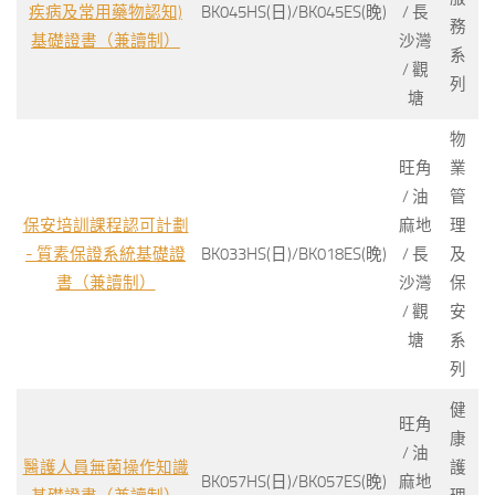
疾病及常用藥物認知)
BK045HS(日)/BK045ES(晚)
/ 長
務
基礎證書（兼讀制）
沙灣
系
/ 觀
列
塘
物
旺角
業
/ 油
管
保安培訓課程認可計劃
麻地
理
- 質素保證系統基礎證
BK033HS(日)/BK018ES(晚)
/ 長
及
書（兼讀制）
沙灣
保
/ 觀
安
塘
系
列
健
旺角
康
/ 油
醫護人員無菌操作知識
護
BK057HS(日)/BK057ES(晚)
麻地