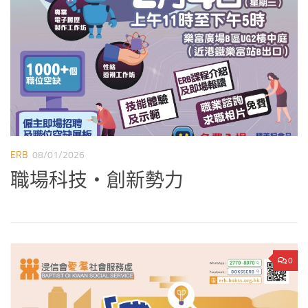
ERB
08/01/2026
E
職場科技‧創新勢力
0