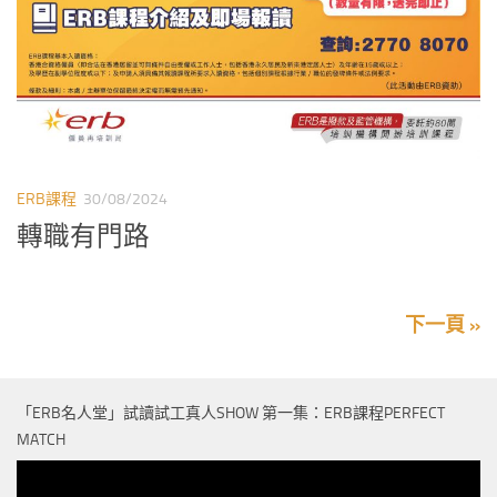
ERB課程
30/08/2024
轉職有門路
下一頁 »
「ERB名人堂」試讀試工真人SHOW 第一集：ERB課程PERFECT
MATCH
視