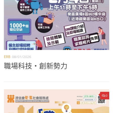
ERB
08/01/2026
E
職場科技‧創新勢力
0