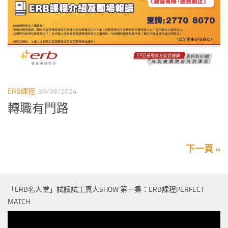
ERB課程
30/08/2024
轉職有門路
下一頁 »
「ERB名人堂」試讀試工真人SHOW 第一集：ERB課程PERFECT
MATCH
視