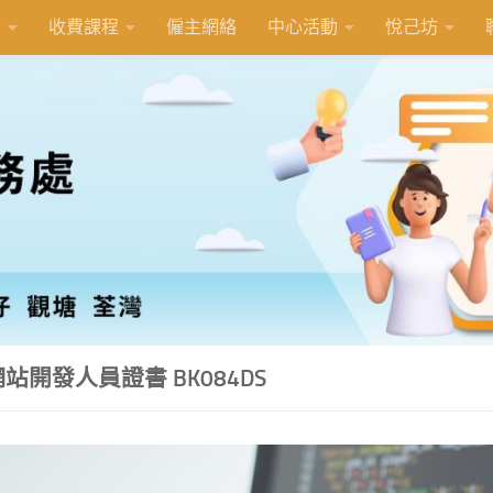
紹
收費課程
僱主網絡
中心活動
悅己坊
站開發人員證書 BK084DS