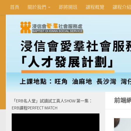
首頁
關於我們
即將開班
課程概覽
課程介
Skip to content
前端網
「ERB名人堂」試讀試工真人SHOW 第一集：
ERB課程PERFECT MATCH
視
訊
播