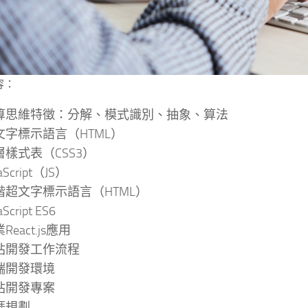
容：
算思維特徵：分解、模式識別、抽象、算法
文字標示語言（HTML）
層樣式表（CSS3）
aScript（JS）
階超文字標示語言（HTML）
aScript ES6
React.js應用
站開發工作流程
端開發環境
站開發專案
涯規劃