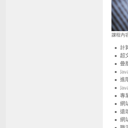
課程內
計
超
曡
Jav
進
Jav
專業
網
遠
網
職