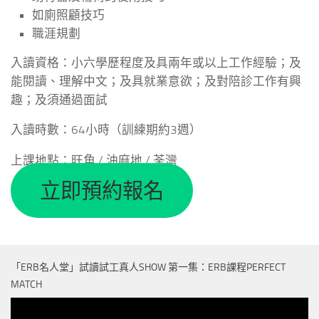
如廁照顧技巧
職涯規劃
入讀資格：小六學歷程度及具兩年或以上工作經驗；及
能閱讀、理解中文；及具就業意欲；及對陪診工作有興
趣；及須通過面試
入讀時數：64小時（訓練期約3週）
上課地點：旺角 / 油麻地 / 荃灣
立即預約報名
「ERB名人堂」試讀試工真人SHOW 第一集：ERB課程PERFECT
MATCH
視