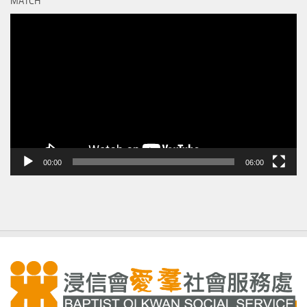
MATCH
視
訊
播
放
器
00:00
06:00