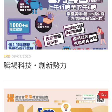
ERB
08/01/2026
E
職場科技‧創新勢力
0