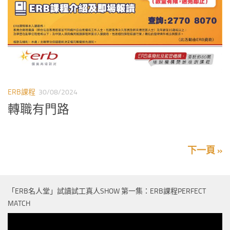
ERB課程
30/08/2024
轉職有門路
下一頁 »
「ERB名人堂」試讀試工真人SHOW 第一集：ERB課程PERFECT
MATCH
視