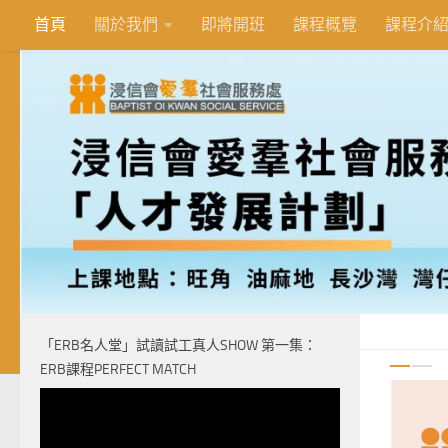
首頁
關於我們
即將開班
課程概覽
課程介
Skip to content
「ERB名人堂」試讀試工真人SHOW 第一集：
ERB課程PERFECT MATCH
視
0
訊
播