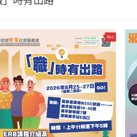
場科技‧創新勢力
0